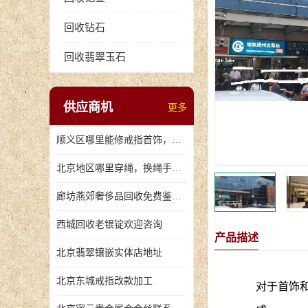
回收钻石
回收翡翠玉石
供应商机
更多
顺义区哪里能修戒指首饰，爪断裂了
北京地区哪里穿绳，换绳手串的地方
廊坊燕郊奢侈品回收免费鉴定，无手续费回收价格
西城回收老银锭欢迎咨询
产品描述
北京翡翠镶嵌实体店地址
北京东城戒指改款加工
对于首饰