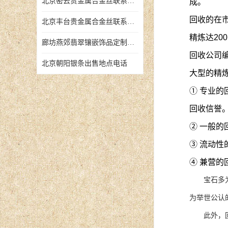
北京密云贵金属合金丝联系地址
成。
回收的在
北京丰台贵金属合金丝联系地址
精炼达20
廊坊燕郊翡翠镶嵌饰品定制店铺
回收公司
北京朝阳银条出售地点电话
大型的精
① 专业
回收信誉
② 一般
③ 流动性
④ 兼营的
宝石多为单
为举世公认
此外，回收