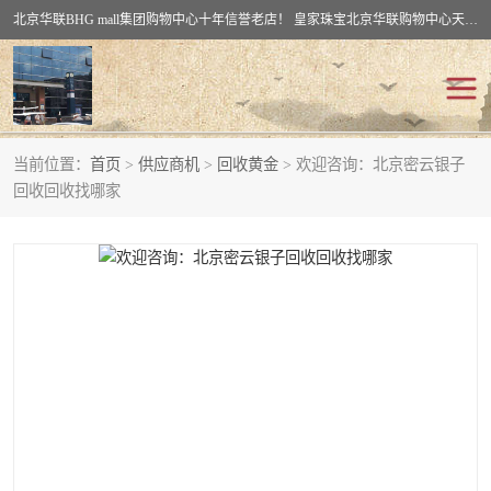
北京华联BHG mall集团购物中心十年信誉老店！ 皇家珠宝北京华联购物中心天时名苑店竭诚欢迎您。 北京市通州区（八通线）通州北苑地铁华联购物中心一层皇家珠宝 北京皇家珠宝通州黄金回收黄金首饰加工店（八通线: 通州北苑地铁华联店）：通州区通州北苑地铁华联购物中心一层皇家珠宝。
当前位置：
首页
>
供应商机
>
回收黄金
> 欢迎咨询：北京密云银子
回收黄金
回收铂金
回收回收找哪家
回收钯金
回收钻石
回收翡翠玉石