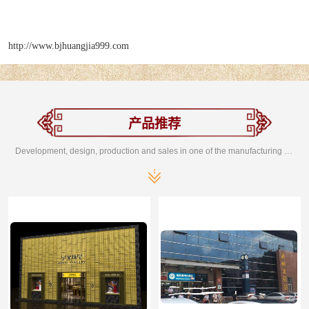
http://www.bjhuangjia999.com
产品推荐
Development, design, production and sales in one of the manufacturing enterprises