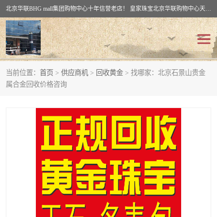
北京华联BHG mall集团购物中心十年信誉老店！ 皇家珠宝北京华联购物中心天时名苑店竭诚欢迎您。 北京市通州区（八通线）通州北苑地铁华联购物中心一层皇家珠宝 北京皇家珠宝通州黄金回收黄金首饰加工店（八通线: 通州北苑地铁华联店）：通州区通州北苑地铁华联购物中心一层皇家珠宝。
当前位置：
首页
>
供应商机
>
回收黄金
> 找哪家：北京石景山贵金
回收黄金
回收铂金
属合金回收价格咨询
回收钯金
回收钻石
回收翡翠玉石