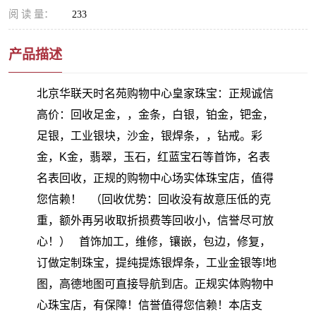
阅 读 量：
233
产品描述
北京华联天时名苑购物中心皇家珠宝：正规诚信
高价：回收足金，，金条，白银，铂金，钯金，
足银，工业银块，沙金，银焊条，，钻戒。彩
金，K金，翡翠，玉石，红蓝宝石等首饰，名表
名表回收，正规的购物中心场实体珠宝店，值得
您信赖！ （回收优势：回收没有故意压低的克
重，额外再另收取折损费等回收小，信誉尽可放
心！） 首饰加工，维修，镶嵌，包边，修复，
订做定制珠宝，提纯提炼银焊条，工业金银等!地
图，高德地图可直接导航到店。正规实体购物中
心珠宝店，有保障！信誉值得您信赖！本店支