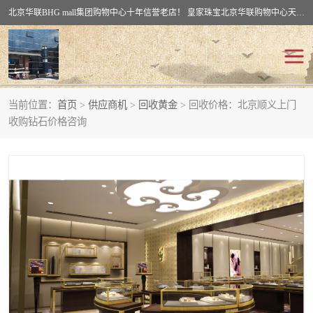
北京华联BHG mall集团购物中心十年信誉老店！ 皇家珠宝北京华联购物中心天时名苑店竭诚欢迎您。 北京市通州区（八通线）通州北苑地铁华联购物中心一层皇家珠宝 北京皇家珠宝通州黄金回收黄金首饰加工店（八通线: 通州北苑地铁华联店）：通州区通州北苑地铁华联购物中心一层皇家珠宝。
当前位置：
首页
>
供应商机
>
回收黄金
> 回收价格：北京顺义上门
回收黄金
回收铂金
收购钻石价格咨询
回收钯金
回收钻石
回收翡翠玉石