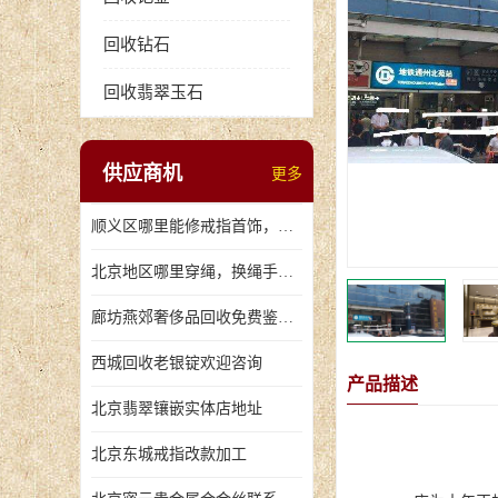
回收钻石
回收翡翠玉石
供应商机
更多
顺义区哪里能修戒指首饰，爪断裂了
北京地区哪里穿绳，换绳手串的地方
廊坊燕郊奢侈品回收免费鉴定，无手续费回收价格
西城回收老银锭欢迎咨询
产品描述
北京翡翠镶嵌实体店地址
北京东城戒指改款加工