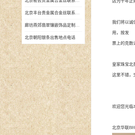
北京密云贵金属合金丝联系地址
店为十年正
北京丰台贵金属合金丝联系地址
我们将以诚
廊坊燕郊翡翠镶嵌饰品定制店铺
用，按发
北京朝阳银条出售地点电话
票上的克数
皇家珠宝北
这里不错，
欢迎您光临
北京华联BH