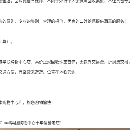
规金店，回购诚信有保障，不同于外行个人无保障回收渠道，本让具备专
信的原则，专业的鉴别，合理的报价，优良的口碑给您提供满意的服务！
计算）。
苑华联购物中心店：高价正规回收珠宝首饰，无额外交易费，折损费交易
交通方便，有空常来逛逛。位置在地铁旁边
本购物中心店，祝您购物愉快！
G mall集团购物中心十年信誉老店！