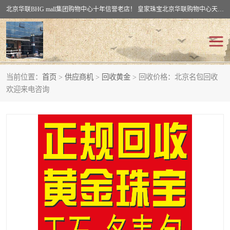
北京华联BHG mall集团购物中心十年信誉老店！ 皇家珠宝北京华联购物中心天时名苑店竭诚欢迎您。 北京市通州区（八通线）通州北苑地铁华联购物中心一层皇家珠宝 北京皇家珠宝通州黄金回收黄金首饰加工店（八通线: 通州北苑地铁华联店）：通州区通州北苑地铁华联购物中心一层皇家珠宝。
当前位置：
首页
>
供应商机
>
回收黄金
> 回收价格：北京名包回收
回收黄金
回收铂金
欢迎来电咨询
回收钯金
回收钻石
回收翡翠玉石