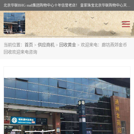
北京华联BHG mall集团购物中心十年信誉老店！ 皇家珠宝北京华联购物中心天时名苑店竭诚欢迎您。 北京市通州区（八通线）通州北苑地铁华联购物中心一层皇家珠宝 北京皇家珠宝通州黄金回收黄金首饰加工店（八通线: 通州北苑地铁华联店）：通州区通州北苑地铁华联购物中心一层皇家珠宝。
当前位置：
首页
>
供应商机
>
回收黄金
> 欢迎来电：廊坊燕郊金币
回收黄金
回收铂金
回收欢迎来电咨询
回收钯金
回收钻石
回收翡翠玉石