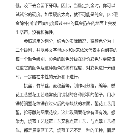
低，咬下去会留下牙印。因此，当鉴定纯金时，你可以
试试它的硬度。如果硬度太高，就不可能是纯金。(3D硬
金除外)听听声音纯度超过99%的真金扔在的地面上会发
出嗒声，没有和弹性。
参照通用的划分，结合的实际情况，将颜色分为十
二个级别，并以英文字母D-N和N来依次代表由白到黄的
每一个颜色级别，彩色的颜色分级在评价彩色时更应该
注重它的颜色及这种颜色的稀有程度，对彩色进行分级
时，一定腰在中性的光源和下进行。
拱丝，竹节丝，麦穗丝等，制作可分掐，编等，錾
花工艺錾花工艺通常使用钢制的各种形状的錾子，用小
锤将钢錾花纹锤在过火后的条块状的表面，錾花工艺用
錾，抢等雕刻图案花纹，这此致图案花纹有深有浅。感
染力，烧蓝工艺烧蓝工艺又称点蓝工艺，与点翠工艺相
似，都是景泰蓝工艺，烧蓝工艺不是一种的工种，而是