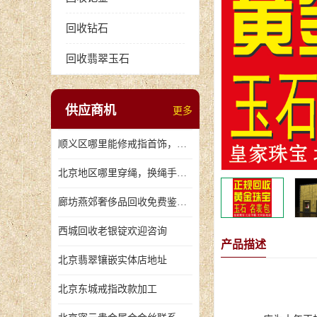
回收钻石
回收翡翠玉石
供应商机
更多
顺义区哪里能修戒指首饰，爪断裂了
北京地区哪里穿绳，换绳手串的地方
廊坊燕郊奢侈品回收免费鉴定，无手续费回收价格
西城回收老银锭欢迎咨询
产品描述
北京翡翠镶嵌实体店地址
北京东城戒指改款加工