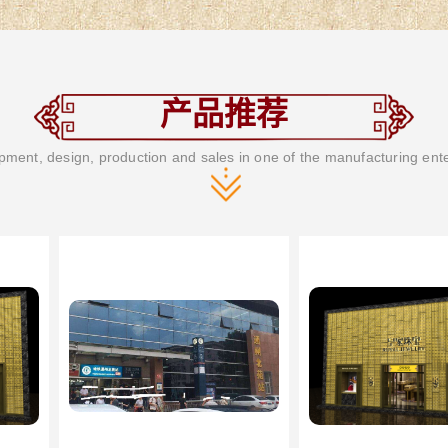
产品推荐
ment, design, production and sales in one of the manufacturing ent