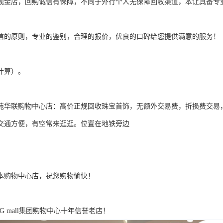
规金店，回购诚信有保障，不同于外行个人无保障回收渠道，本让具备专
信的原则，专业的鉴别，合理的报价，优良的口碑给您提供满意的服务！
计算）。
苑华联购物中心店：高价正规回收珠宝首饰，无额外交易费，折损费交易
交通方便，有空常来逛逛。位置在地铁旁边
本购物中心店，祝您购物愉快！
G mall集团购物中心十年信誉老店！