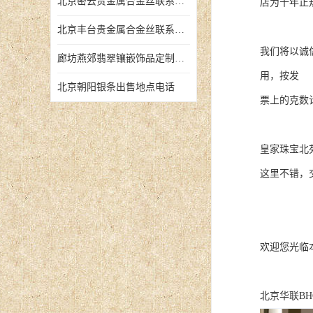
北京密云贵金属合金丝联系地址
店为十年正
北京丰台贵金属合金丝联系地址
我们将以诚
廊坊燕郊翡翠镶嵌饰品定制店铺
用，按发
北京朝阳银条出售地点电话
票上的克数
皇家珠宝北
这里不错，
欢迎您光临
北京华联BH