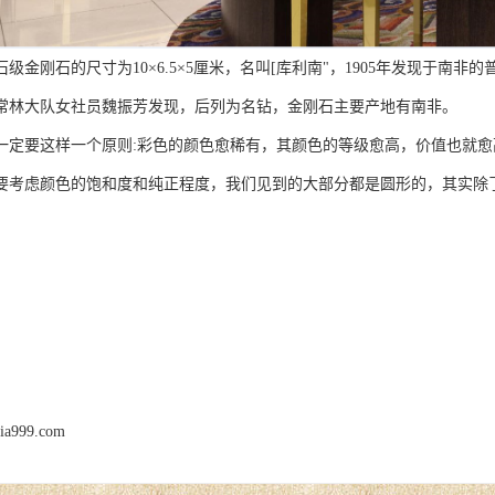
刚石的尺寸为10×6.5×5厘米，名叫[库利南"，1905年发现于南非的普雷
常林大队女社员魏振芳发现，后列为名钻，金刚石主要产地有南非。
要这样一个原则:彩色的颜色愈稀有，其颜色的等级愈高，价值也就愈
要考虑颜色的饱和度和纯正程度，我们见到的大部分都是圆形的，其实除
jia999.com