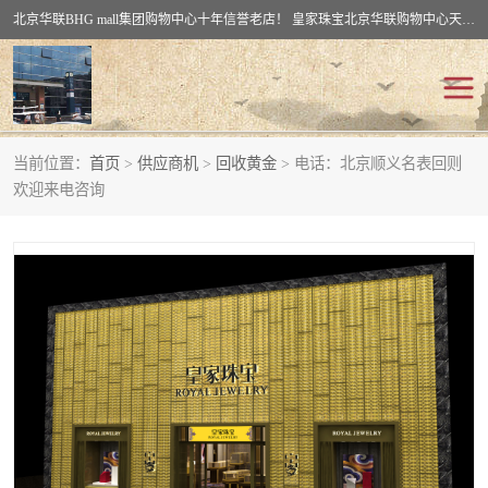
北京华联BHG mall集团购物中心十年信誉老店！ 皇家珠宝北京华联购物中心天时名苑店竭诚欢迎您。 北京市通州区（八通线）通州北苑地铁华联购物中心一层皇家珠宝 北京皇家珠宝通州黄金回收黄金首饰加工店（八通线: 通州北苑地铁华联店）：通州区通州北苑地铁华联购物中心一层皇家珠宝。
当前位置：
首页
>
供应商机
>
回收黄金
> 电话：北京顺义名表回则
回收黄金
回收铂金
欢迎来电咨询
回收钯金
回收钻石
回收翡翠玉石