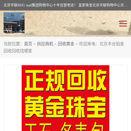
北京华联BHG mall集团购物中心十年信誉老店！ 皇家珠宝北京华联购物中心天时名苑店竭诚欢迎您。 北京市通州区（八通线）通州北苑地铁华联购物中心一层皇家珠宝 北京皇家珠宝通州黄金回收黄金首饰加工店（八通线: 通州北苑地铁华联店）：通州区通州北苑地铁华联购物中心一层皇家珠宝。
当前位置：
首页
>
供应商机
>
回收黄金
> 欢迎来电：北京丰台铂金
回收黄金
回收铂金
回收回收找哪家
回收钯金
回收钻石
回收翡翠玉石