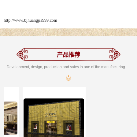
http://www.bjhuangjia999.com
产品推荐
Development, design, production and sales in one of the manufacturing enterprises