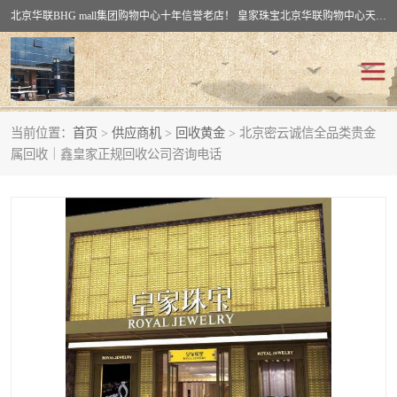
北京华联BHG mall集团购物中心十年信誉老店！ 皇家珠宝北京华联购物中心天时名苑店竭诚欢迎您。 北京市通州区（八通线）通州北苑地铁华联购物中心一层皇家珠宝 北京皇家珠宝通州黄金回收黄金首饰加工店（八通线: 通州北苑地铁华联店）：通州区通州北苑地铁华联购物中心一层皇家珠宝。
当前位置：
首页
>
供应商机
>
回收黄金
> 北京密云诚信全品类贵金
回收黄金
回收铂金
属回收｜鑫皇家正规回收公司咨询电话
回收钯金
回收钻石
回收翡翠玉石