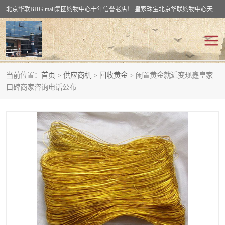
北京华联BHG mall集团购物中心十年信誉老店！ 皇家珠宝北京华联购物中心天时名苑店竭诚欢迎您。 北京市通州区（八通线）通州北苑地铁华联购物中心一层皇家珠宝 北京皇家珠宝通州黄金回收黄金首饰加工店（八通线: 通州北苑地铁华联店）：通州区通州北苑地铁华联购物中心一层皇家珠宝。
当前位置：
首页
>
供应商机
>
回收黄金
> 闲置黄金就近变现鑫皇家
回收黄金
回收铂金
口碑商家咨询电话公布
回收钯金
回收钻石
回收翡翠玉石