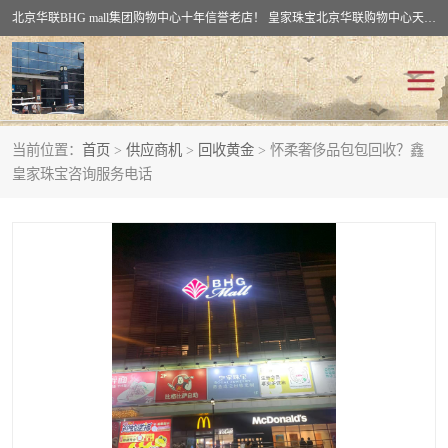
北京华联BHG mall集团购物中心十年信誉老店！ 皇家珠宝北京华联购物中心天时名苑店竭诚欢迎您。 北京市通州区（八通线）通州北苑地铁华联购物中心一层皇家珠宝 北京皇家珠宝通州黄金回收黄金首饰加工店（八通线: 通州北苑地铁华联店）：通州区通州北苑地铁华联购物中心一层皇家珠宝。
当前位置：
首页
>
供应商机
>
回收黄金
> 怀柔奢侈品包包回收？鑫
回收黄金
回收铂金
皇家珠宝咨询服务电话
回收钯金
回收钻石
回收翡翠玉石