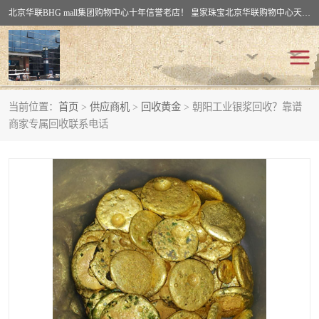
北京华联BHG mall集团购物中心十年信誉老店！ 皇家珠宝北京华联购物中心天时名苑店竭诚欢迎您。 北京市通州区（八通线）通州北苑地铁华联购物中心一层皇家珠宝 北京皇家珠宝通州黄金回收黄金首饰加工店（八通线: 通州北苑地铁华联店）：通州区通州北苑地铁华联购物中心一层皇家珠宝。
当前位置：
首页
>
供应商机
>
回收黄金
> 朝阳工业银浆回收？靠谱
回收黄金
回收铂金
商家专属回收联系电话
回收钯金
回收钻石
回收翡翠玉石