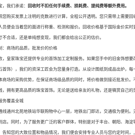
宝，我们承诺：
回收时不扣任何手续费、损耗费、提纯费等额外费用。
照您购买发票上注明的克数进行计算，全程公开透明。您只需带上需要回
人员便会当着您的面进行称重、检测和报价。回收价格基于国际金价实时
寸不合适，还是单纯想变现，我们都会给出公正的估价。
制：商场的品质，批发价的价格
收，皇家珠宝还提供专业的首饰加工定制服务。如果您手中的旧金饰想要
石首饰），我们的资深工匠会为您量身打造。从设计图纸到成品出炉，每
体商场的采购优势，在保证商场级品质的同时，将价格做到接近批发价。
钱，拥有更高品质的珠宝首饰。无论是送给亲友的礼物，还是犒赏自己的
服务覆盖全城
通线通州北苑地铁站华联购物中心一层，地铁出门即达，交通极为便利。
到店。同时，为了服务更广泛的客户群体，特别是对于丰台、朝阳、海淀
，告知您的大致位置和物品情况，我们便会安排专业人员与您约定时间，