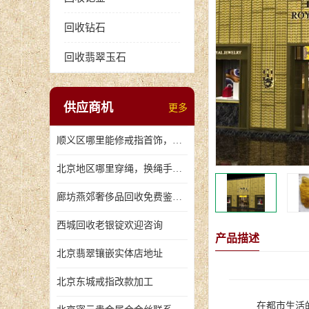
回收钻石
回收翡翠玉石
供应商机
更多
顺义区哪里能修戒指首饰，爪断裂了
北京地区哪里穿绳，换绳手串的地方
廊坊燕郊奢侈品回收免费鉴定，无手续费回收价格
西城回收老银锭欢迎咨询
产品描述
北京翡翠镶嵌实体店地址
北京东城戒指改款加工
在都市生活