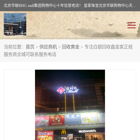
北京华联BHG mall集团购物中心十年信誉老店！ 皇家珠宝北京华联购物中心天时名苑店竭诚欢迎您。 北京市通州区（八通线）通州北苑地铁华联购物中心一层皇家珠宝 北京皇家珠宝通州黄金回收黄金首饰加工店（八通线: 通州北苑地铁华联店）：通州区通州北苑地铁华联购物中心一层皇家珠宝。
当前位置：
首页
>
供应商机
>
回收黄金
> 专注白银回收鑫皇家正规
回收黄金
回收铂金
服务商全城可联系服务电话
回收钯金
回收钻石
回收翡翠玉石