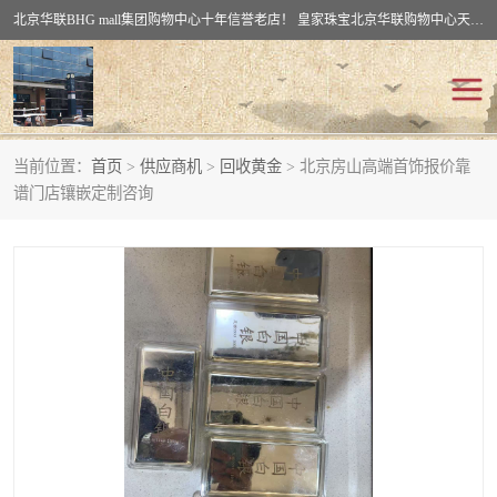
北京华联BHG mall集团购物中心十年信誉老店！ 皇家珠宝北京华联购物中心天时名苑店竭诚欢迎您。 北京市通州区（八通线）通州北苑地铁华联购物中心一层皇家珠宝 北京皇家珠宝通州黄金回收黄金首饰加工店（八通线: 通州北苑地铁华联店）：通州区通州北苑地铁华联购物中心一层皇家珠宝。
当前位置：
首页
>
供应商机
>
回收黄金
> 北京房山高端首饰报价靠
回收黄金
回收铂金
谱门店镶嵌定制咨询
回收钯金
回收钻石
回收翡翠玉石