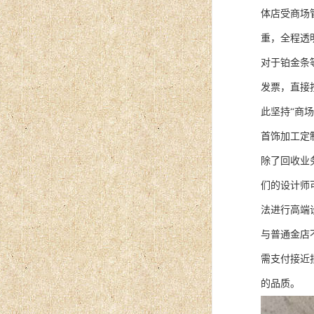
体店受商场
重，全程透
对于铂金条
发票，直接
此坚持“商
首饰加工定
除了回收业
们的设计师
法进行高端
与普通金店
需支付接近
的品质。