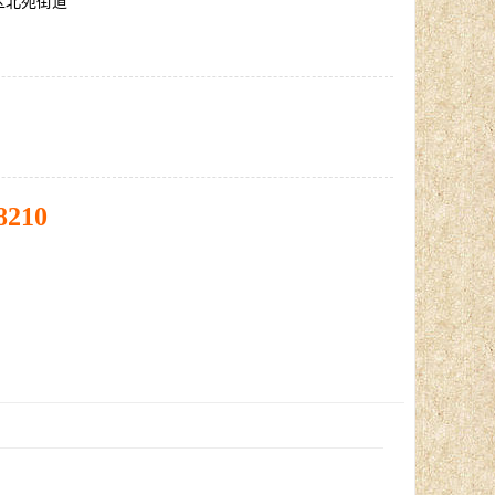
区北苑街道
8210