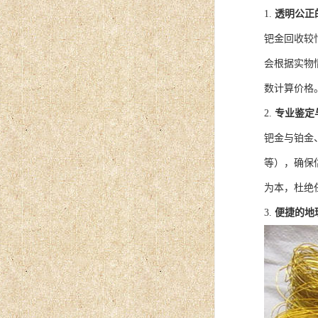
1.
透明公正
钯金回收较
会根据实物
数计算价格
2.
专业鉴定
钯金与铂金
等），确保
为本，杜绝
3.
便捷的地