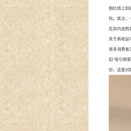
相比线上回
险。其次，
在店内选购
关于高收益与
很多消费者
扣”吸引顾
份，这是对