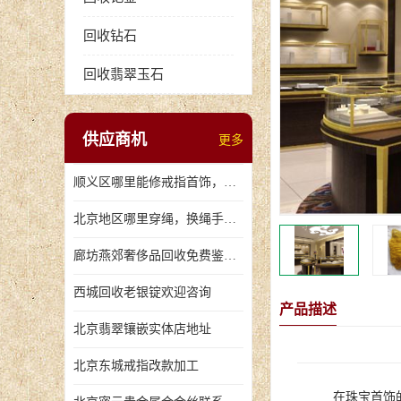
回收钻石
回收翡翠玉石
供应商机
更多
顺义区哪里能修戒指首饰，爪断裂了
北京地区哪里穿绳，换绳手串的地方
廊坊燕郊奢侈品回收免费鉴定，无手续费回收价格
西城回收老银锭欢迎咨询
产品描述
北京翡翠镶嵌实体店地址
北京东城戒指改款加工
在珠宝首饰