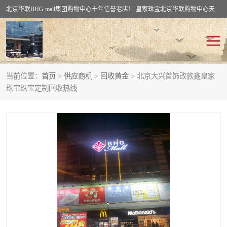
北京华联BHG mall集团购物中心十年信誉老店！ 皇家珠宝北京华联购物中心天时名苑店竭诚欢迎您。 北京市通州区（八通线）通州北苑地铁华联购物中心一层皇家珠宝 北京皇家珠宝通州黄金回收黄金首饰加工店（八通线: 通州北苑地铁华联店）：通州区通州北苑地铁华联购物中心一层皇家珠宝。
当前位置：
首页
>
供应商机
>
回收黄金
> 北京大兴首饰改款鑫皇家
回收黄金
回收铂金
珠宝珠宝定制回收热线
回收钯金
回收钻石
回收翡翠玉石