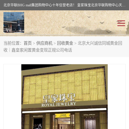
北京华联BHG mall集团购物中心十年信誉老店！ 皇家珠宝北京华联购物中心天时名苑店竭诚欢迎您。 北京市通州区（八通线）通州北苑地铁华联购物中心一层皇家珠宝 北京皇家珠宝通州黄金回收黄金首饰加工店（八通线: 通州北苑地铁华联店）：通州区通州北苑地铁华联购物中心一层皇家珠宝。
当前位置：
首页
>
供应商机
>
回收黄金
> 北京大兴诚信同城黄金回
回收黄金
回收铂金
收｜鑫皇家闲置黄金变现正规公司电话
回收钯金
回收钻石
回收翡翠玉石