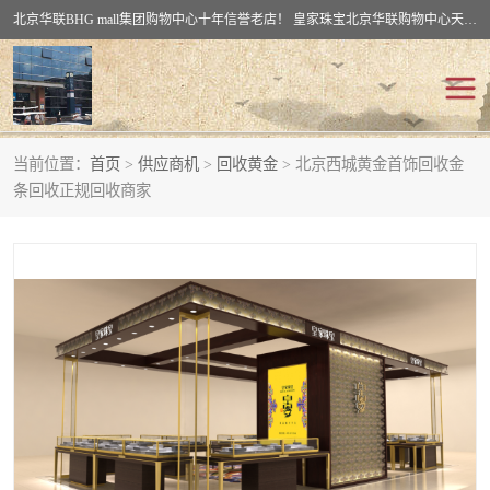
北京华联BHG mall集团购物中心十年信誉老店！ 皇家珠宝北京华联购物中心天时名苑店竭诚欢迎您。 北京市通州区（八通线）通州北苑地铁华联购物中心一层皇家珠宝 北京皇家珠宝通州黄金回收黄金首饰加工店（八通线: 通州北苑地铁华联店）：通州区通州北苑地铁华联购物中心一层皇家珠宝。
当前位置：
首页
>
供应商机
>
回收黄金
> 北京西城黄金首饰回收金
回收黄金
回收铂金
条回收正规回收商家
回收钯金
回收钻石
回收翡翠玉石