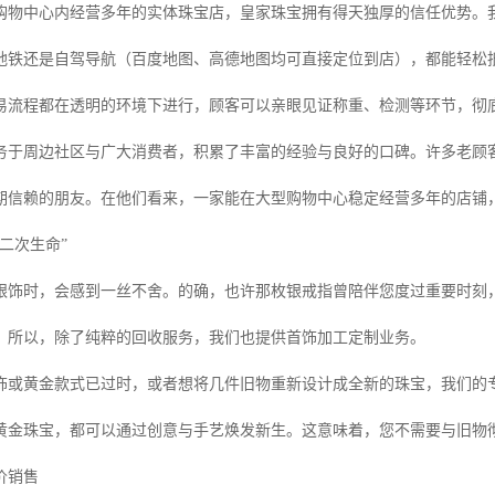
购物中心内经营多年的实体珠宝店，皇家珠宝拥有得天独厚的信任优势。
地铁还是自驾导航（百度地图、高德地图均可直接定位到店），都能轻松
易流程都在透明的环境下进行，顾客可以亲眼见证称重、检测等环节，彻底
务于周边社区与广大消费者，积累了丰富的经验与良好的口碑。许多老顾
期信赖的朋友。在他们看来，一家能在大型购物中心稳定经营多年的店铺
二次生命”
银饰时，会感到一丝不舍。的确，也许那枚银戒指曾陪伴您度过重要时刻
。所以，除了纯粹的回收服务，我们也提供首饰加工定制业务。
饰或黄金款式已过时，或者想将几件旧物重新设计成全新的珠宝，我们的
黄金珠宝，都可以通过创意与手艺焕发新生。这意味着，您不需要与旧物
价销售