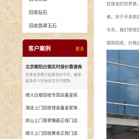
在珠宝的世界里
回收钻石
者。对于许多朋
回收翡翠玉石
今天，我们将带
银饰回收，价格
客户案例
更多
北京朝阳白银实时报价靠谱商
家银饰回收可致电
在珠宝消费日益普及的今天，越来
越多的人开始关注手中银饰..
顺义白银回收专营店鑫皇家珠宝每日报价查询
海淀上门回收铑金鑫皇家珠宝稀有金属上门收
房山上门翡翠镶嵌正规门店定制服务上门对接
顺义上门回收黄金正规门店全城上门回收服务