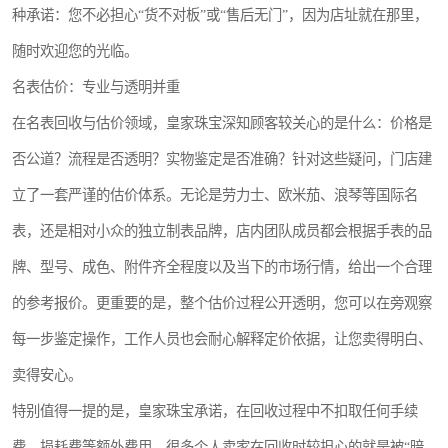
种承诺：您不必担心“货不对板”或“售后无门”，因为店址就在那里，
随时欢迎您的光临。
名表估价：专业与透明并重
在名表回收与估价领域，皇家珠宝深知顾客较关心的是什么：价格是
否公道？流程是否透明？实物鉴定是否准确？针对这些疑问，门店建
立了一套严谨的估价体系。无论是劳力士、欧米茄、浪琴等国际名
表，还是相对小众的独立制表品牌，店内团队成员都会根据手表的品
牌、型号、成色、附件齐全程度以及当下的市场行情，给出一个合理
的参考报价。更重要的是，整个估价过程公开透明，您可以在旁观察
每一步鉴定操作，工作人员也会耐心解释定价依据，让您卖得明白、
卖得安心。
特别值得一提的是，皇家珠宝承诺，在回收过程中不扣取任何手续
费、损耗费等额外费用。很多个人卖家在回收时较担心的就是被“暗