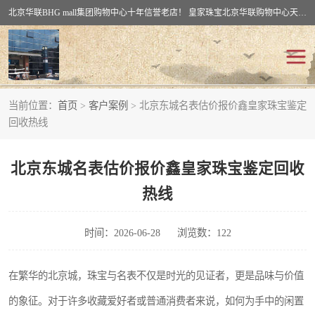
北京华联BHG mall集团购物中心十年信誉老店！ 皇家珠宝北京华联购物中心天时名苑店竭诚欢迎您。 北京市通州区（八通线）通州北苑地铁华联购物中心一层皇家珠宝 北京皇家珠宝通州黄金回收黄金首饰加工店（八通线: 通州北苑地铁华联店）：通州区通州北苑地铁华联购物中心一层皇家珠宝。
当前位置：
首页
>
客户案例
> 北京东城名表估价报价鑫皇家珠宝鉴定
回收黄金
回收铂金
回收热线
回收钯金
回收钻石
北京东城名表估价报价鑫皇家珠宝鉴定回收
回收翡翠玉石
热线
时间：2026-06-28
浏览数：122
在繁华的北京城，珠宝与名表不仅是时光的见证者，更是品味与价值
的象征。对于许多收藏爱好者或普通消费者来说，如何为手中的闲置