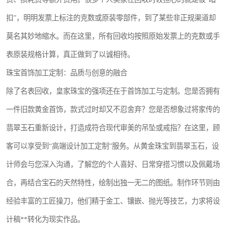
扣”，明明发票上标注的克数或原装零部件，到了某些非正规渠道却
莫名其妙地缩水。而在这里，所有回收均按照原始发票上的克数或手
表原装规格计算，真正做到了以诚相待。
珠宝首饰加工定制：品质与创意的融合
除了名表回收，皇家珠宝的强项还在于首饰加工与定制。您是否拥有
一件旧款黄金首饰，款式过时却又不忍舍弃？您是否想象过将家传的
翡翠玉石重新设计，打造成符合现代审美的吊坠或戒指？在这里，顾
客可以享受到“高端设计加工定制”服务。从黄金珠宝到翡翠玉石，设
计师会与您深入沟通，了解您的个人喜好、日常穿搭习惯以及佩戴场
合，再结合宝石的天然特性，绘制出独一无二的图纸。制作环节则由
经验丰富的工匠操刀，他们精于金工、镶嵌、抛光等技艺，力求将设
计稿**转化为现实作品。